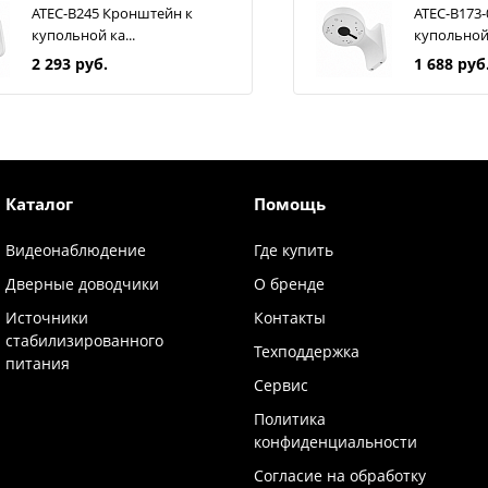
ATEC-B245 Кронштейн к
ATEC-B173
купольной ка...
купольной.
2 293 руб.
1 688 руб
Каталог
Помощь
Видеонаблюдение
Где купить
Дверные доводчики
О бренде
Источники
Контакты
стабилизированного
Техподдержка
питания
Сервис
Политика
конфиденциальности
Согласие на обработку