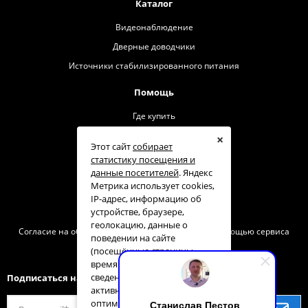
Каталог
Видеонаблюдение
Дверные доводчики
Источники стабилизированного питания
Помощь
Где купить
О бренде
×
Этот сайт
собирает
Контакты
статистику посещения и
данные посетителей
. Яндекс
Техподдержка
Метрика использует cookies,
Сервис
IP-адрес, информацию об
устройстве, браузере,
Политика конфиденциальности
геолокацию, данные о
Согласие на обработку персональных данных с помощью сервиса
поведении на сайте
«Яндекс. Метрика»
(посещённые страницы,
время на сайте) и другие
сведения для анализа
Подписаться на нас
активности пользователей и
оптимизации контента.
Станислав Пестов