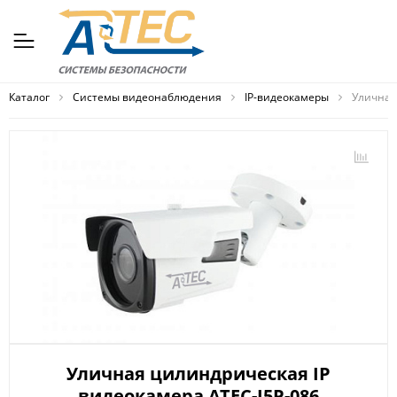
Каталог
Системы видеонаблюдения
IP-видеокамеры
Уличная
Уличная цилиндрическая IP
видеокамера ATEC-I5P-086