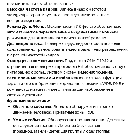
при минимальном объеме данных.
Высокая частота кадров.
Запись видео с частотой
5MP@25fps гарантирует плавное и детализированное
воспроизведение.
Режим День/Ночь.
Механический ИК-фильтр обеспечивает
автоматическое переключение между дневным и ночным
режимами для оптимального качества изображения.
Два видеопотока.
Поддержка двух видеопотоков позволяет
одновременно транслировать видео в различных разрешениях
и с разной частотой кадров.
Стандарты совместимости.
Поддержка ONVIF 19.12 и
ограниченная поддержка протокола Hik обеспечивают легкую
интеграцию с большинством систем видеонаблюдения.
Расширенные режимы изображения.
Включает функции
зеркального отображения, коридорного режима, WDR, DNR и
компенсации засветки для оптимизации изображения в
сложных условиях.
Функции аналитики:
Обычные события:
Детектор обнаружения (только
движение человека), Приватные зоны, ROI.
Умные события:
Обнаружение проникновения, Детекция
обнаружения границы, Детекция бездействия
(праздношатание), Детекция группы людей (толпы).