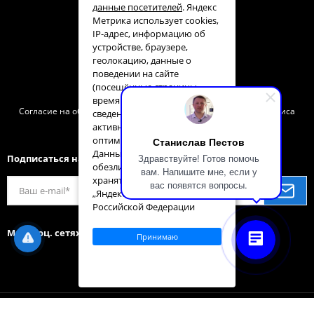
данные посетителей
. Яндекс
О бренде
Метрика использует cookies,
Контакты
IP-адрес, информацию об
устройстве, браузере,
Техподдержка
геолокацию, данные о
Сервис
поведении на сайте
(посещённые страницы,
Политика конфиденциальности
время на сайте) и другие
Согласие на обработку персональных данных с помощью сервиса
сведения для анализа
«Яндекс. Метрика»
активности пользователей и
оптимизации контента.
Станислав Пестов
Данные обрабатываются в
Здравствуйте! Готов помочь
Подписаться на нас
обезличенном виде и
вам. Напишите мне, если у
хранятся на серверах ООО
вас появятся вопросы.
„Яндекс“ на территории
Российской Федерации
Мы в соц. сетях
Принимаю