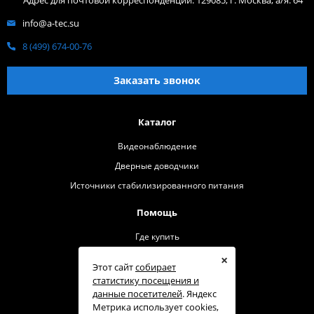
info@a-tec.su
8 (499) 674-00-76
Заказать звонок
Каталог
Видеонаблюдение
Дверные доводчики
Источники стабилизированного питания
Помощь
Где купить
О бренде
×
Этот сайт
собирает
Контакты
статистику посещения и
данные посетителей
. Яндекс
Техподдержка
Метрика использует cookies,