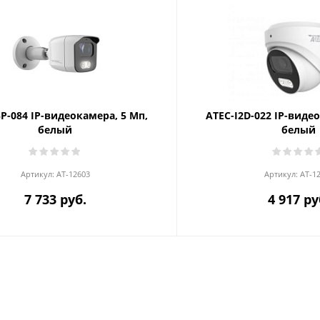
5P-084 IP-видеокамера, 5 Мп,
ATEC-I2D-022 IP-виде
белый
белый
Артикул:
AT-12603
Артикул:
AT-1
7 733 руб.
4 917 ру