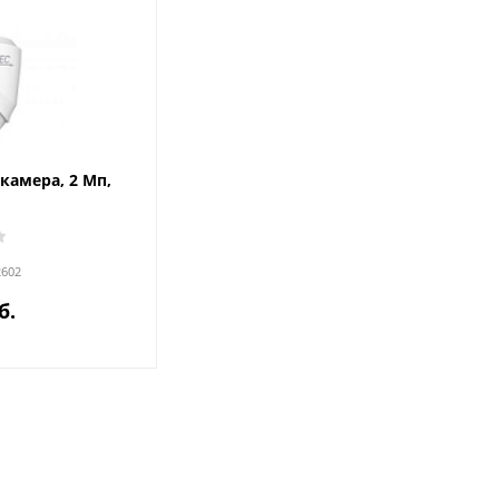
окамера, 2 Мп,
2602
б.