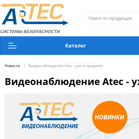
Каталог
Новости
Видеонаблюдение
Видеонаблюдение Atec - уже в продаже!
Видеонаблюдение Atec - у
Дверные доводчики
Источники стабилизированного питания