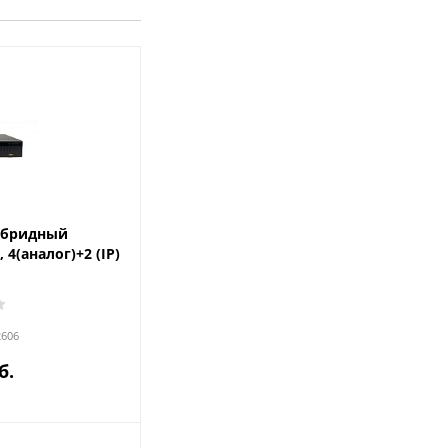
ибридный
 4(аналог)+2 (IP)
2606
б.