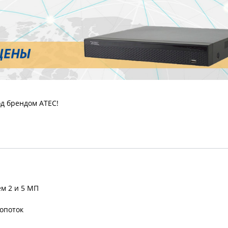
д брендом ATEC!
м 2 и 5 МП
опоток