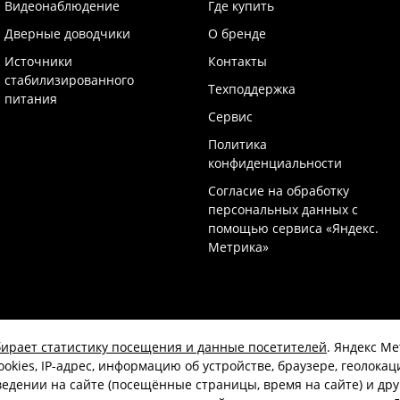
Видеонаблюдение
Где купить
Дверные доводчики
О бренде
Источники
Контакты
стабилизированного
Техподдержка
питания
Сервис
Политика
конфиденциальности
Согласие на обработку
персональных данных с
помощью сервиса «Яндекс.
Метрика»
бирает статистику посещения и данные посетителей
. Яндекс М
ookies, IP-адрес, информацию об устройстве, браузере, геолокац
едении на сайте (посещённые страницы, время на сайте) и дру