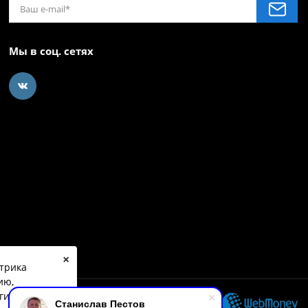
Мы в соц. сетях
×
етрика
ию,
гие
Станислав Пестов