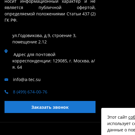
носит информационный характер и не
является публичной офертой,
определяемой положениями Статьи 437 (2)
ГК РФ.
ул.Годовикова, д.9, строение 3,
помещение 2.12
Адрес для почтовой
корреспонденции: 129085, г. Москва, а/
я. 64
info@a-tec.su
8 (499) 674-00-76
Заказать звонок
Этот сайт
со
использует c
данные о пов