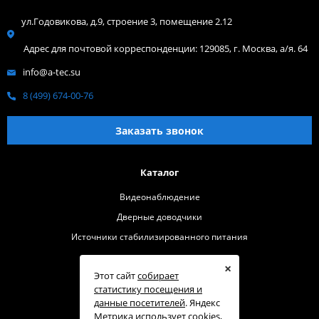
ул.Годовикова, д.9, строение 3, помещение 2.12
Адрес для почтовой корреспонденции: 129085, г. Москва, а/я. 64
info@a-tec.su
8 (499) 674-00-76
Заказать звонок
Каталог
Видеонаблюдение
Дверные доводчики
Источники стабилизированного питания
Помощь
×
Этот сайт
собирает
Где купить
статистику посещения и
данные посетителей
. Яндекс
О бренде
Метрика использует cookies,