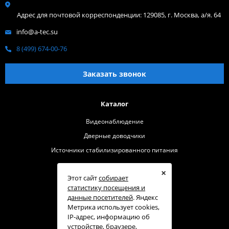
Адрес для почтовой корреспонденции: 129085, г. Москва, а/я. 64
info@a-tec.su
8 (499) 674-00-76
Заказать звонок
Каталог
Видеонаблюдение
Дверные доводчики
Источники стабилизированного питания
Помощь
×
Этот сайт
собирает
Где купить
статистику посещения и
данные посетителей
. Яндекс
О бренде
Метрика использует cookies,
Контакты
IP-адрес, информацию об
устройстве, браузере,