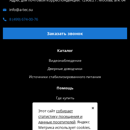
Адрес для почтовой корреспонденции: 129085, г. Москва, а/я. 64
info@a-tec.su
8 (499) 674-00-76
Заказать звонок
Каталог
Видеонаблюдение
Дверные доводчики
Источники стабилизированного питания
Помощь
Где купить
О бренде
×
Этот сайт
собирает
Контакты
статистику посещения и
данные посетителей
. Яндекс
Техподдержка
Метрика использует cookies,